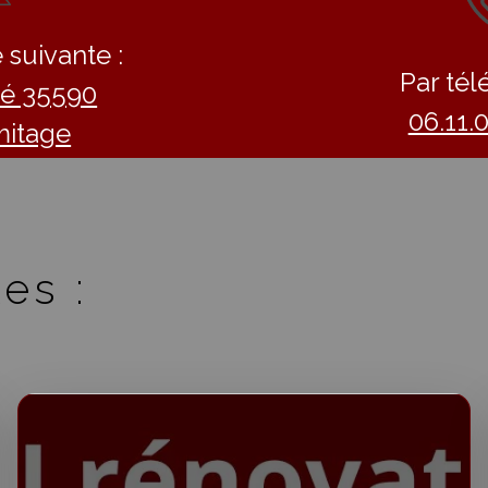
 suivante :
Par tél
llé 35590
06.11.
mitage
es :