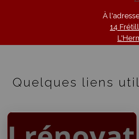
À l'adresse
14 Fréti
L'Her
Quelques liens util