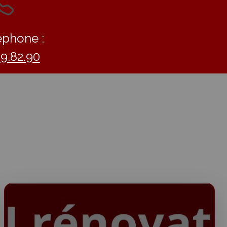
éphone :
09.82.90