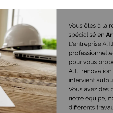
Vous êtes à la 
spécialisé en
Ar
L'entreprise A.T
professionnelle
pour vous propo
A.T.I rénovation
intervient auto
Vous avez des p
notre équipe, n
différents trava