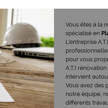
Vous êtes à la 
spécialisé en
Pl
L'entreprise A.T
professionnelle
pour vous propo
A.T.I rénovation
intervient auto
Vous avez des p
notre équipe, n
différents trava