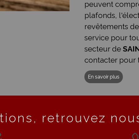
peuvent compre
plafonds, l'élect
revêtements de
service pour t
secteur de
SAI
contacter pour 
En savoir plus
tions, retrouvez nous