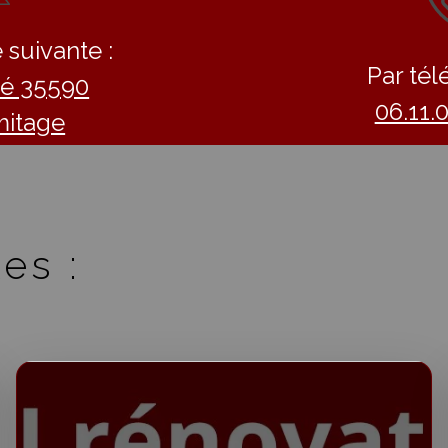
 suivante :
Par tél
llé 35590
06.11.
mitage
es :