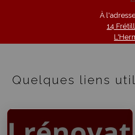
À l'adresse
14 Fréti
L'Her
Quelques liens util