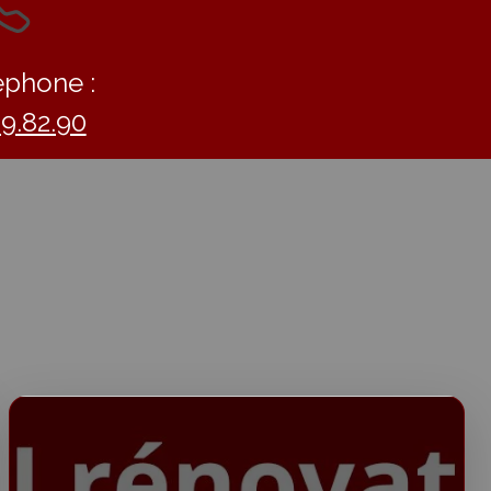
éphone :
09.82.90