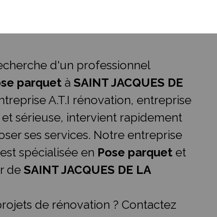
recherche d'un professionnel
se parquet
à
SAINT JACQUES DE
ntreprise A.T.I rénovation, entreprise
 et sérieuse, intervient rapidement
ser ses services. Notre entreprise
 est spécialisée en
Pose parquet
et
ur de
SAINT JACQUES DE LA
rojets de rénovation ? Contactez