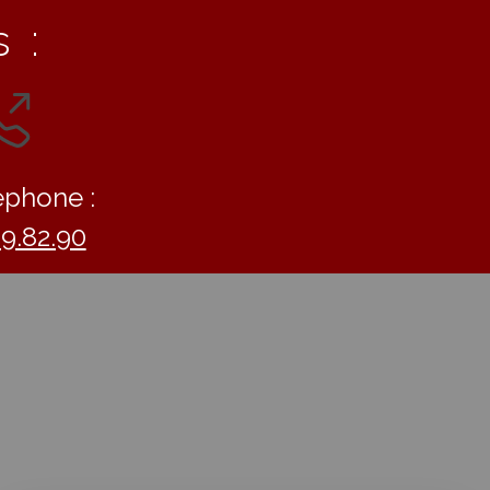
 :
éphone :
09.82.90