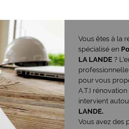
Vous êtes à la 
spécialisé en
Po
LA LANDE
? L'e
professionnelle
pour vous propo
A.T.I rénovation
intervient auto
LANDE.
Vous avez des p