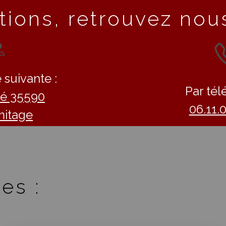
tions, retrouvez nous
 suivante :
Par tél
llé 35590
06.11.
mitage
es :