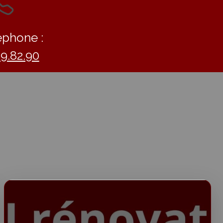
éphone :
09.82.90