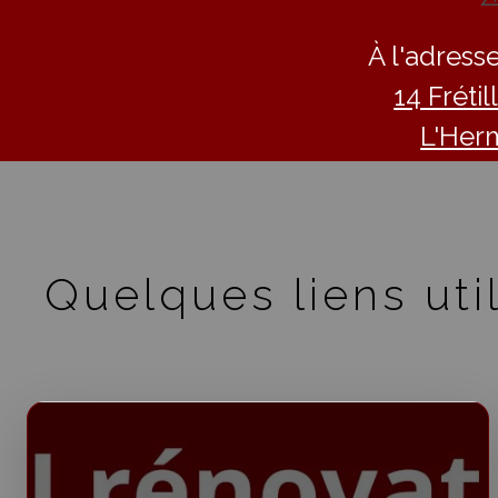
À l'adresse
14 Fréti
L'Her
Quelques liens util