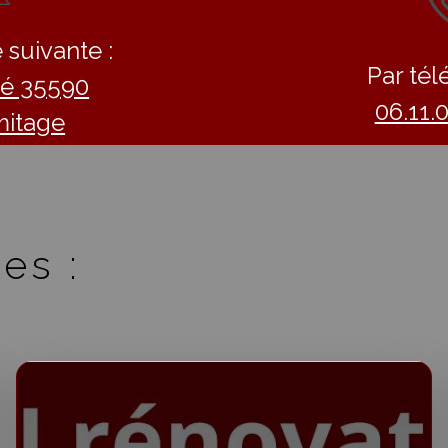
 suivante :
Par tél
llé 35590
06.11.
mitage
es :