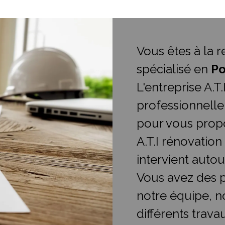
Vous êtes à la 
spécialisé en
Po
L'entreprise A.T
professionnelle
pour vous propo
A.T.I rénovation
intervient auto
Vous avez des p
notre équipe, n
différents trava