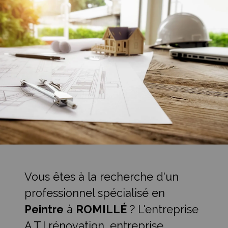
Vous êtes à la recherche d'un
professionnel spécialisé en
Peintre
à
ROMILLÉ
? L'entreprise
A.T.I rénovation, entreprise