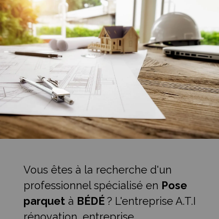
Vous êtes à la recherche d'un
professionnel spécialisé en
Pose
parquet
à
BÉDÉ
? L'entreprise A.T.I
rénovation, entreprise