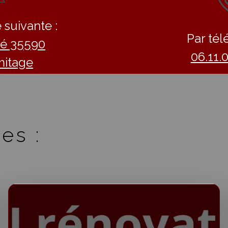
 suivante :
Par tél
llé 35590
06.11.
mitage
es :