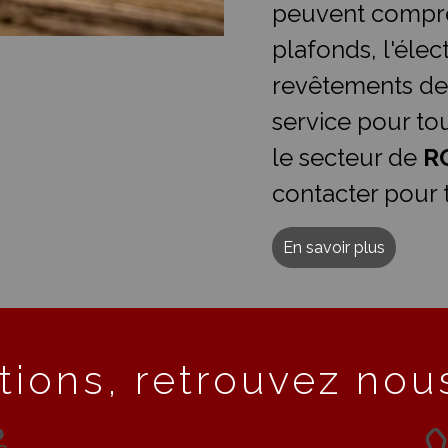
peuvent compre
plafonds, l'élect
revêtements de
service pour t
le secteur de
R
contacter pour 
En savoir plus
tions, retrouvez nous