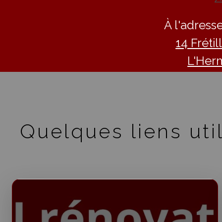
À l'adresse
14 Fréti
L'Her
Quelques liens util