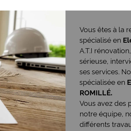
Vous êtes à la 
spécialisé en
El
A.T.I rénovation
sérieuse, inter
ses services. No
spécialisée en
E
ROMILLÉ.
Vous avez des p
notre équipe, n
différents trava