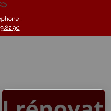
éphone :
09.82.90