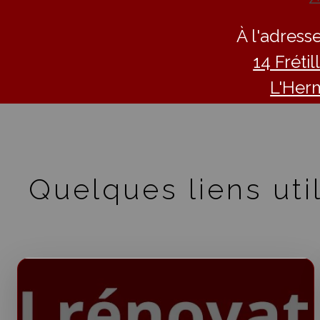
À l'adresse
14 Fréti
L'Her
Quelques liens util