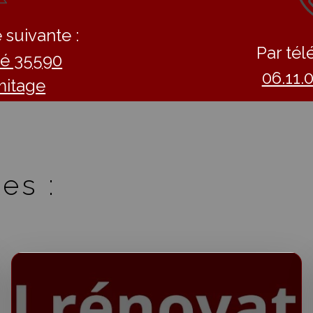
 suivante :
Par tél
llé 35590
06.11.
mitage
es :