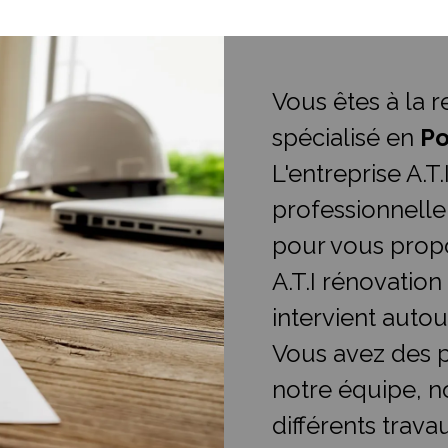
Vous êtes à la 
spécialisé en
Po
L'entreprise A.T
professionnelle
pour vous propo
A.T.I rénovation
intervient auto
Vous avez des p
notre équipe, n
différents trava