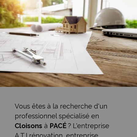
Vous êtes à la recherche d'un
professionnel spécialisé en
Cloisons
à
PACÉ
? L'entreprise
A.T.I rénovation, entreprise