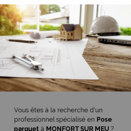
Vous êtes à la recherche d'un
professionnel spécialisé en
Pose
parquet
à
MONFORT SUR MEU
?