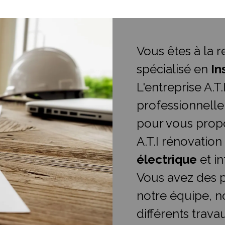
Vous êtes à la 
spécialisé en
In
L'entreprise A.T
professionnelle
pour vous propo
A.T.I rénovation
électrique
et i
Vous avez des p
notre équipe, n
différents trava