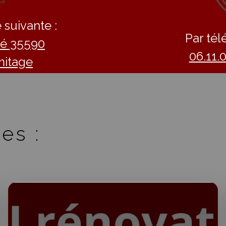
 suivante :
Par tél
llé 35590
06.11.
mitage
es :