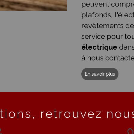
peuvent compre
plafonds, l'élect
revêtements de
service pour t
électrique
dans
à nous contacte
En savoir plus
tions, retrouvez nous