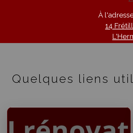
À l'adresse
14 Fréti
L'Her
Quelques liens util