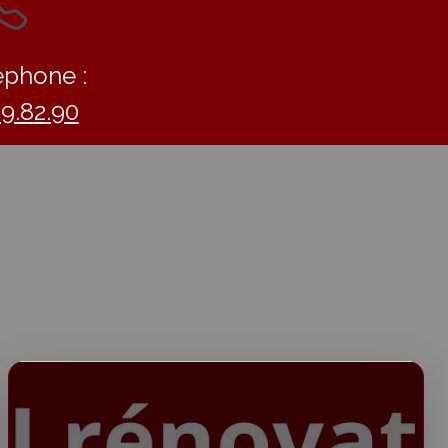
éphone :
09.82.90