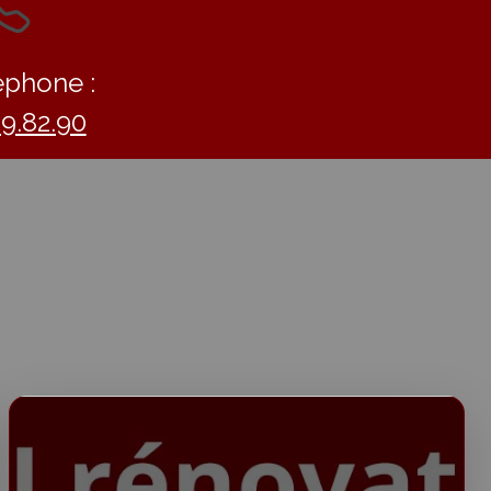
éphone :
09.82.90