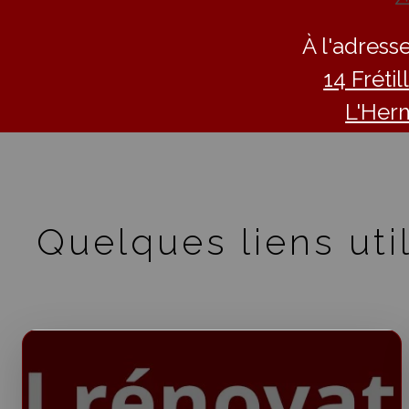
À l'adresse
14 Fréti
L'Her
Quelques liens util