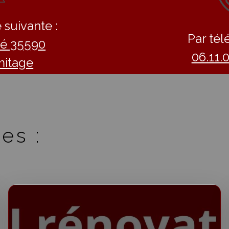
 suivante :
Par tél
llé 35590
06.11.
mitage
es :