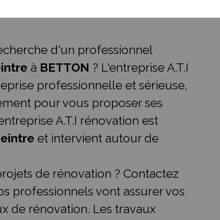
recherche d'un professionnel
intre
à
BETTON
? L'entreprise A.T.I
eprise professionnelle et sérieuse,
dement pour vous proposer ses
entreprise A.T.I rénovation est
eintre
et intervient autour de
rojets de rénovation ? Contactez
os professionnels vont assurer vos
ux de rénovation. Les travaux