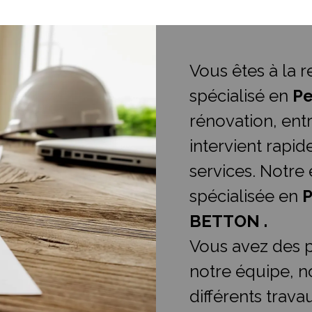
Vous êtes à la 
spécialisé en
Pe
rénovation, entr
intervient rapi
services. Notre 
spécialisée en
P
BETTON .
Vous avez des p
notre équipe, n
différents trava