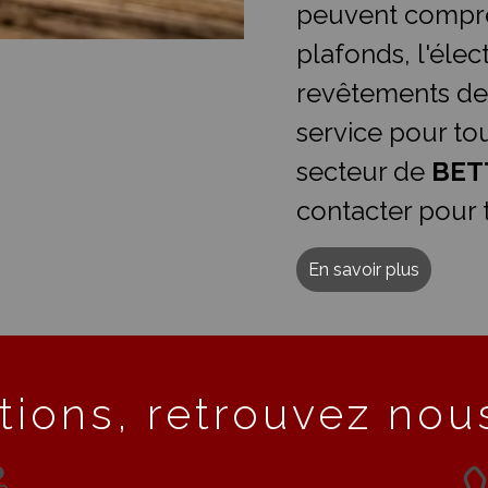
peuvent compre
plafonds, l'élect
revêtements de
service pour t
secteur de
BE
contacter pour 
En savoir plus
tions, retrouvez nous