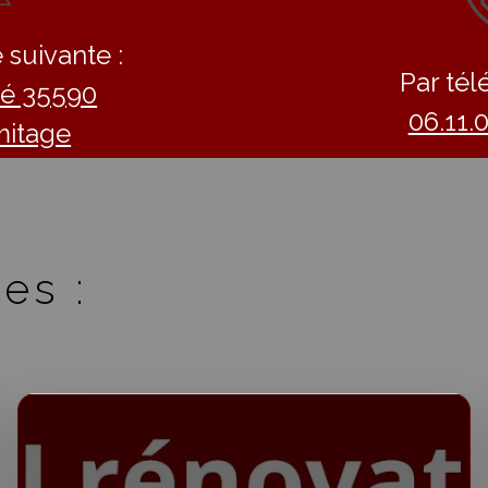
 suivante :
Par tél
llé 35590
06.11.
mitage
es :