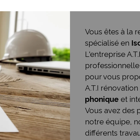
Vous êtes à la 
spécialisé en
Is
L'entreprise A.T
professionnelle
pour vous propo
A.T.I rénovation
phonique
et int
Vous avez des p
notre équipe, n
différents trava