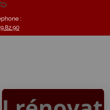
éphone :
09.82.90