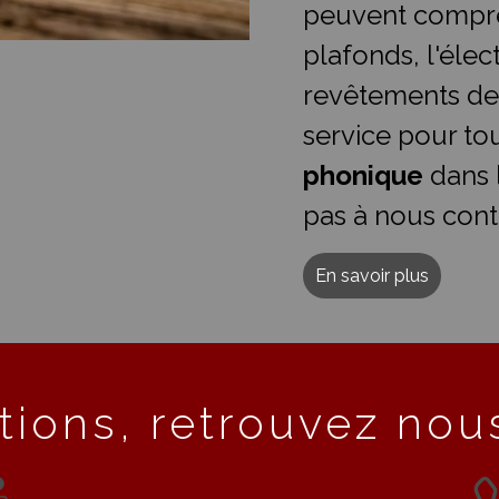
peuvent compre
plafonds, l'élect
revêtements de
service pour t
phonique
dans 
pas à nous cont
En savoir plus
tions, retrouvez nous