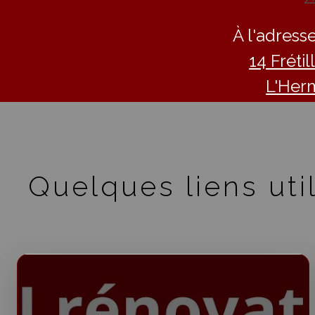
À l'adresse
14 Fréti
L'Her
Quelques liens util