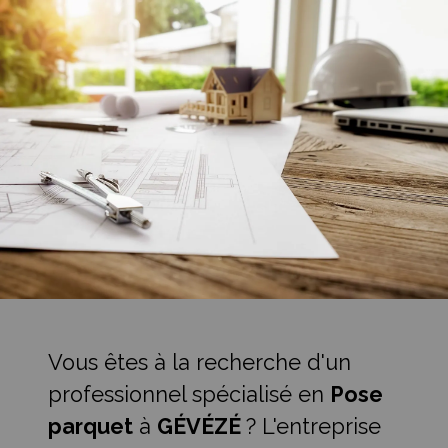
Vous êtes à la recherche d'un
professionnel spécialisé en
Pose
parquet
à
GÉVÉZÉ
? L'entreprise