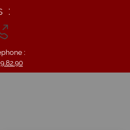
 :
éphone :
09.82.90