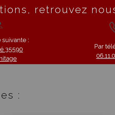
tions, retrouvez nous
 suivante :
Par tél
llé 35590
06.11.
mitage
es :