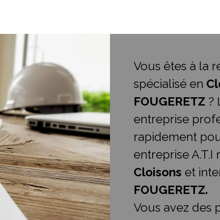
Vous êtes à la 
spécialisé en
Cl
FOUGERETZ
? 
entreprise profe
rapidement pour
entreprise A.T.I
Cloisons
et int
FOUGERETZ.
Vous avez des p