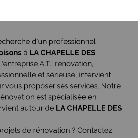
recherche d'un professionnel
oisons
à
LA CHAPELLE DES
L'entreprise A.T.I rénovation,
ssionnelle et sérieuse, intervient
 vous proposer ses services. Notre
 rénovation est spécialisée en
ervient autour de
LA CHAPELLE DES
rojets de rénovation ? Contactez