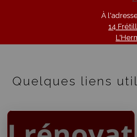
À l'adresse
14 Fréti
L'Her
Quelques liens util