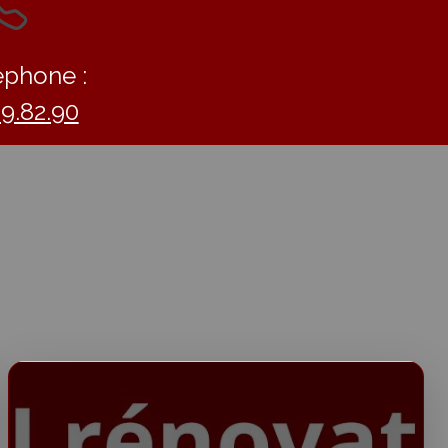
éphone :
09.82.90