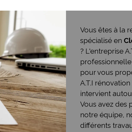
Vous êtes à la 
spécialisé en
Cl
? L'entreprise A
professionnelle
pour vous propo
A.T.I rénovation
intervient auto
Vous avez des p
notre équipe, n
différents trava