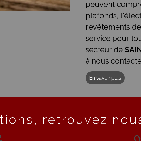
peuvent compre
plafonds, l'élect
revêtements de
service pour t
secteur de
SAI
à nous contacte
En savoir plus
tions, retrouvez nous