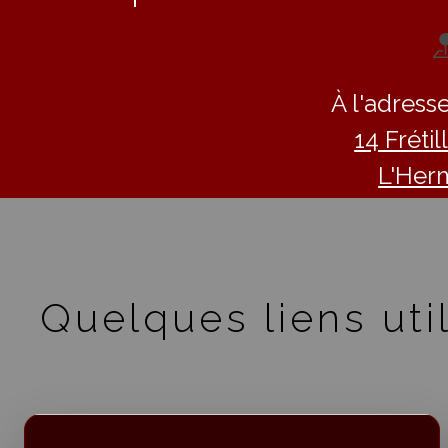
À l'adresse
14 Fréti
L'Her
Quelques liens util