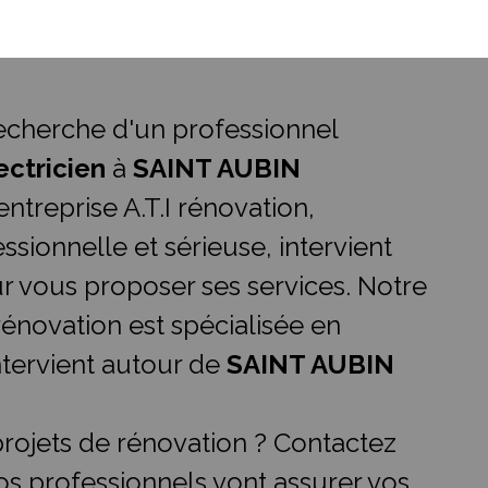
recherche d'un professionnel
ectricien
à
SAINT AUBIN
entreprise A.T.I rénovation,
ssionnelle et sérieuse, intervient
 vous proposer ses services. Notre
 rénovation est spécialisée en
ntervient autour de
SAINT AUBIN
rojets de rénovation ? Contactez
os professionnels vont assurer vos