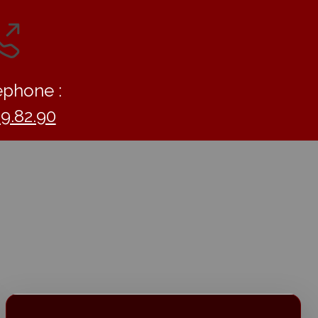
éphone :
09.82.90