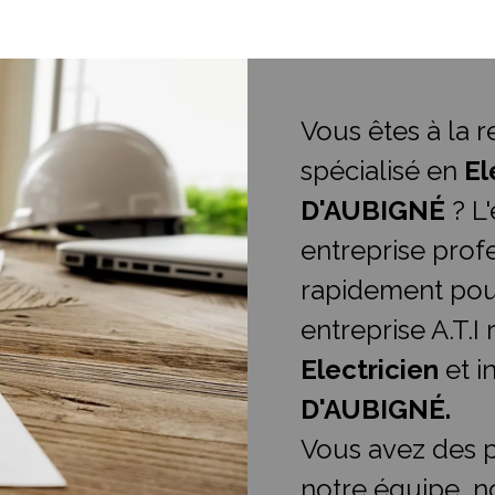
Vous êtes à la 
spécialisé en
El
D'AUBIGNÉ
? L'
entreprise profe
rapidement pour
entreprise A.T.I
Electricien
et i
D'AUBIGNÉ.
Vous avez des p
notre équipe, n