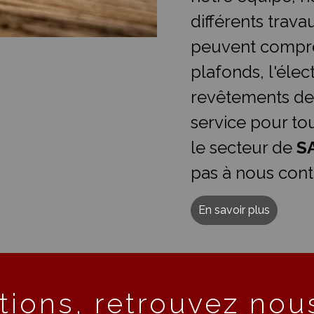
différents trava
peuvent compre
plafonds, l'élect
revêtements de
service pour t
le secteur de
S
pas à nous cont
En savoir plus
tions, retrouvez nous