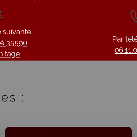
 suivante :
Par tél
llé 35590
06.11.
mitage
es :