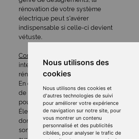
rénovation de votre système
électrique peut s'avérer
indispensable si celle-ci devient
vétuste.
Contactez nos professionnels,
ils
Nous utilisons des
interviendront rapidement pour
cookies
rénover votre système électrique.
En effet, il est fortement conseillé
Nous utilisons des cookies et
de faire appel à un professionnel
d'autres technologies de suivi
pour éviter les risques.
pour améliorer votre expérience
de navigation sur notre site, pour
Électrocution, incendie
vous montrer un contenu
domestique ou électrisation, tels
personnalisé et des publicités
sont des exemples de dangers
ciblées, pour analyser le trafic de