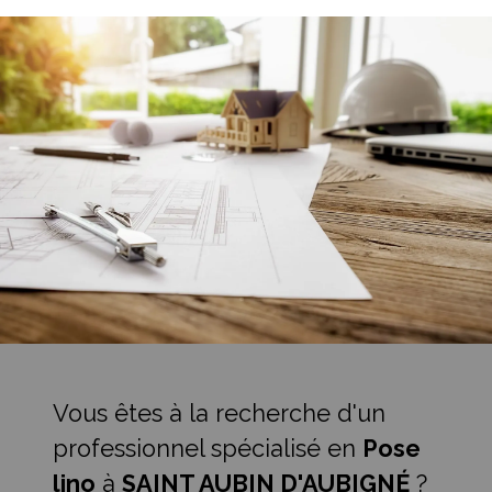
Vous êtes à la recherche d'un
professionnel spécialisé en
Pose
lino
à
SAINT AUBIN D'AUBIGNÉ
?